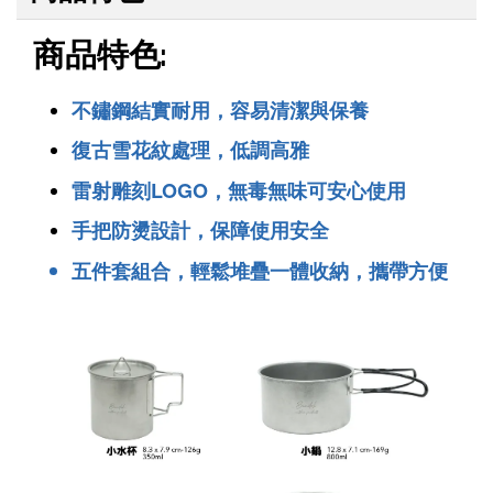
商品特色:
不鏽鋼結實耐用，容易清潔與保養
復古雪花紋處理，低調高雅
雷射雕刻LOGO，無毒無味可安心使用
BUNDOK 摺疊水袋 水壺 水桶 7L大容量 露營/野營/
急難/防災儲水 BD-347 [防災必備，2入組]
手把防燙設計，保障使用安全
-
+
NT$ 199
五件套組合，輕鬆堆疊一體收納，攜帶方便
NT$ 254
加入購物車