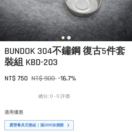
BUNDOK 304不鏽鋼 復古5件套
裝組 KBD-203
NT$ 750
NT$ 900
-16.7%
總分:
0
-
0
評價
適用優惠
露營餐具完整組｜滿2000加價購