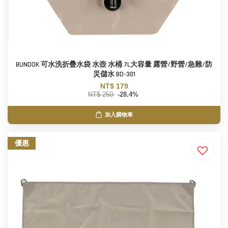
BUNDOK 可水洗折疊水袋 水壺 水桶 7L大容量 露營/野營/急難/防
災儲水 BD-301
NT$ 179
NT$ 250
-28.4%
加入購物車
優惠