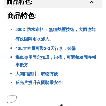
商品特色:
商品特色:
500D 防水布料 + 無縫熱壓技術，大雨也能
有效阻隔雨水滲入。
BUNDOK 摺疊水袋 水壺 水桶 7L大容量 露營/野營/
40L大容量可裝2-3天行李，裝備
急難/防災儲水 BD-347 [防災必備，2入組]
機車專用固定扣環，綁帶，可調整穩固在機
-
+
NT$ 199
NT$ 254
車後方
大開口設計，取物方便
加入購物車
反光片提升夜間騎乘安全!