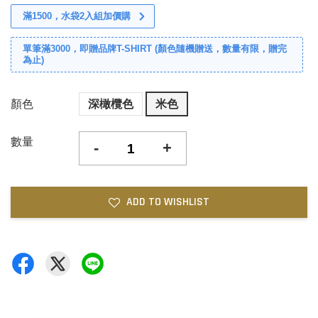
滿1500，水袋2入組加價購
單筆滿3000，即贈品牌T-SHIRT (顏色隨機贈送，數量有限，贈完
為止)
顏色
深橄欖色
米色
數量
-
+
ADD TO WISHLIST