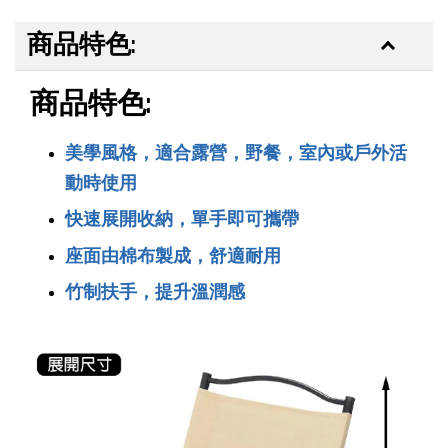
商品特色:
商品特色:
美學風格，適合露營，野餐，室內或戶外活
動時使用
快速展開收納，單手即可攜帶
BUNDOK 摺疊水袋 水壺 水桶 7L大容量 露營/野營/
急難/防災儲水 BD-347 [防災必備，2入組]
座面由棉布製成，舒適耐用
-
+
NT$ 199
竹制扶手，提升溫潤感
NT$ 254
加入購物車