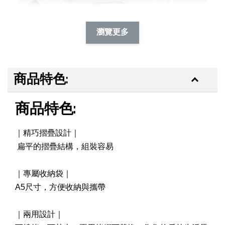
瀏覽更多
商品特色:
商品特色:
｜精巧摺疊設計｜
扁平的摺疊結構，組裝容易
BUNDOK 摺疊水袋 水壺 水桶 7L大容量 露營/野營/
｜專屬收納袋｜
急難/防災儲水 BD-347 [防災必備，2入組]
A5尺寸，方便收納與攜帶
-
+
NT$ 199
NT$ 254
｜兩用設計｜