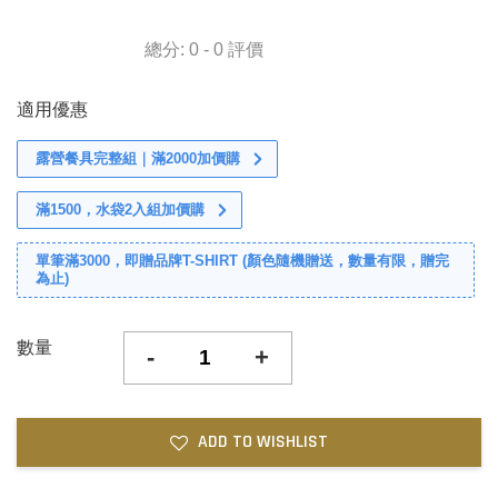
總分:
0
-
0
評價
適用優惠
露營餐具完整組｜滿2000加價購
滿1500，水袋2入組加價購
單筆滿3000，即贈品牌T-SHIRT (顏色隨機贈送，數量有限，贈完
為止)
數量
-
+
ADD TO WISHLIST