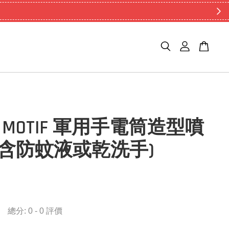
RO MOTIF 軍用手電筒造型噴
(含防蚊液或乾洗手)
總分:
0
-
0
評價