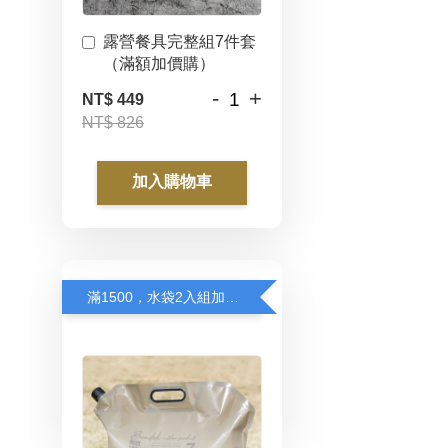
露營餐具完整組7件套
（滿額加價購）
-
+
NT$ 449
NT$ 826
加入購物車
滿1500，水袋2入組加價購