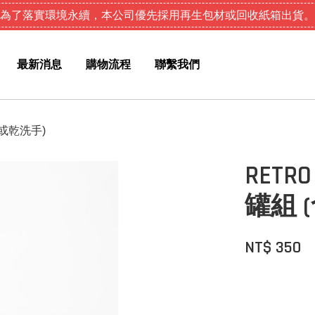
為了落實環境永續，本公司優先採用再生包材或回收紙箱出貨。
最新消息
購物流程
聯繫我們
液或乾洗手)
RET
罐組 
NT$ 350