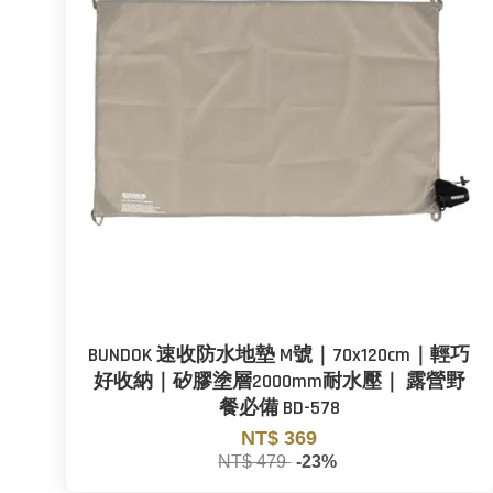
BUNDOK 速收防水地墊 M號｜70x120cm｜輕巧
好收納｜矽膠塗層2000mm耐水壓｜ 露營野
餐必備 BD-578
NT$ 369
NT$ 479
-23%