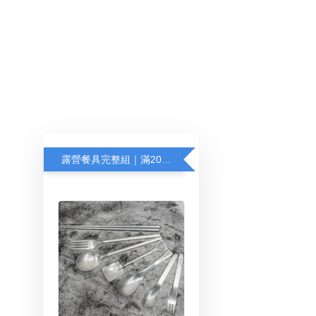
露營餐具完整組｜滿2000加價購