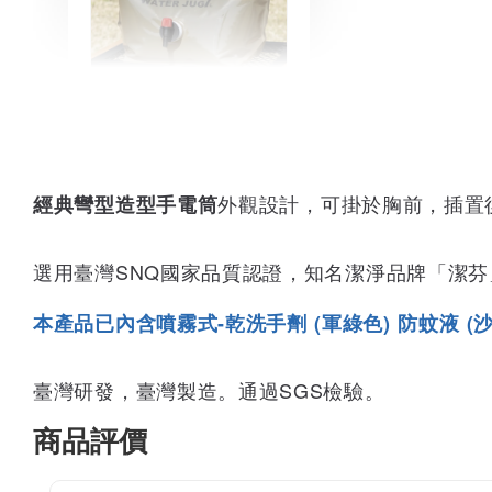
BUNDOK 摺疊水袋 水
壺 水桶 7L大容量 露
營/野營/急難/防災儲水
BD-347 [防災必備，2
外觀設計，可掛於胸前，插置
經典彎型造型手電筒
入組]
-
+
NT$ 199
選用臺灣SNQ國家品質認證，知名潔淨品牌「潔
NT$ 254
本產品已內含噴霧式-乾洗手劑 (軍綠色) 防蚊液 (沙
加入購物車
臺灣研發，臺灣製造。通過SGS檢驗。
商品評價