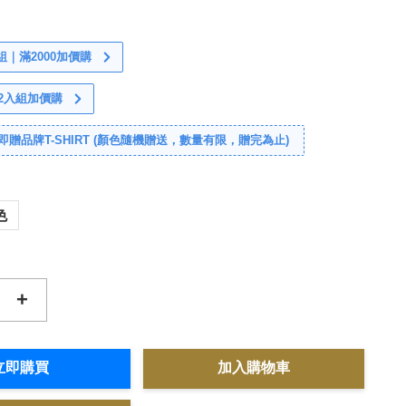
｜滿2000加價購
袋2入組加價購
，即贈品牌T-SHIRT (顏色隨機贈送，數量有限，贈完為止)
色
+
立即購買
加入購物車