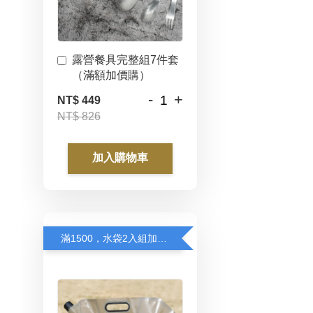
露營餐具完整組7件套
（滿額加價購）
-
+
NT$ 449
NT$ 826
加入購物車
滿1500，水袋2入組加價購