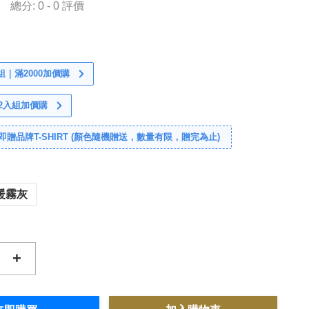
總分:
0
-
0
評價
｜滿2000加價購
袋2入組加價購
，即贈品牌T-SHIRT (顏色隨機贈送，數量有限，贈完為止)
暖霧灰
+