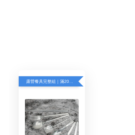
露營餐具完整組｜滿2000加價購