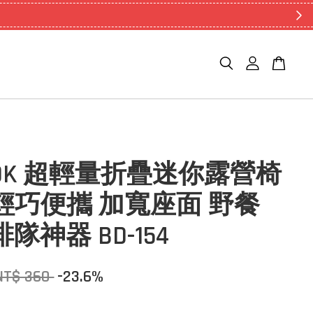
DOK 超輕量折疊迷你露營椅
g 輕巧便攜 加寬座面 野餐
隊神器 BD-154
NT$ 360
-23.6%