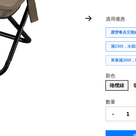
適用優惠
露營餐具完整組
滿1500，水
單筆滿3000
顏色
橄欖綠
數量
-