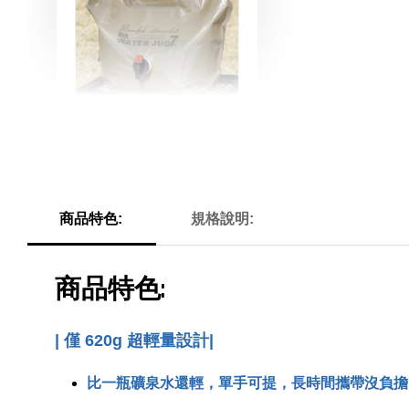
BUNDOK 摺疊水袋 水
壺 水桶 7L大容量 露
營/野營/急難/防災儲水
BD-347 [防災必備，2
商品特色:
規格說明:
入組]
-
+
NT$ 199
NT$ 254
商品特色:
加入購物車
|
僅 620g 超輕量設計
|
比一瓶礦泉水還輕，單手可提，長時間攜帶沒負擔