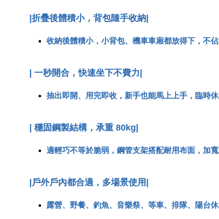
|
折疊後體積小，背包隨手收納
|
收納後體積小，小背包、機車車廂都放得下，不佔
|
一秒開合，快速坐下不費力
|
抽出即開、用完即收，新手也能馬上上手，臨時休
| 穩固鋼製結構，承重 80kg|
適輕巧不等於脆弱，鋼管支架搭配耐用布面，加寬
|戶外戶內都合適，多場景使用|
露營、野餐、釣魚、音樂祭、等車、排隊、陽台休