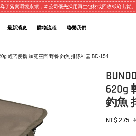
為了落實環境永續，本公司優先採用再生包材或回收紙箱出貨。
最新消息
購物流程
聯繫我們
0g 輕巧便攜 加寬座面 野餐 釣魚 排隊神器 BD-154
BUN
620
釣魚 排
NT$ 275