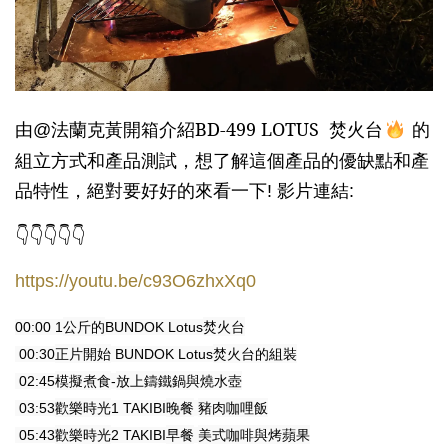
由
法蘭克黃開箱介紹BD-499 LOTUS
焚火台
的
@
組立方式和產品測試，想了解這個產品的優缺點和產
品特性，絕對要好好的來看一下
影片連結
!
:
👇👇👇👇👇
https://youtu.be/c93O6zhxXq0
公斤的
焚火台
00:00
1
BUNDOK Lotus
正片開始
焚火台的組裝
00:30
BUNDOK Lotus
模擬煮食
放上鑄鐵鍋與燒水壺
02:45
-
歡樂時光
晚餐
豬肉咖哩飯
03:53
1 TAKIBI
歡樂時光
早餐
美式咖啡與烤蘋果
05:43
2 TAKIBI